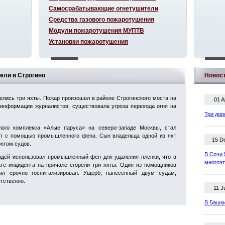
Самосрабатывающие огнетушители
Средства газового пожаротушения
Модули пожаротушения МУПТВ
Установки пожаротушения
рели в Строгино
Новос
елись три яхты. Пожар произошел в районе Строгинского моста на
01 A
 информации журналистов, существовала угроза перехода огня на
Три дор
ого комплекса «Алые паруса» на северо-западе Москвы, стал
яхт с помощью промышленного фена. Сын владельца одной из яхт
15 D
нтом судов.
В Сочи 
юдей использовал промышленный фен для удаления пленки, что в
многоэ
тате инцидента на причале сгорели три яхты. Один из помощников
ыл срочно госпитализирован. Ущерб, нанесенный двум судам,
етственно.
11 J
В Башки