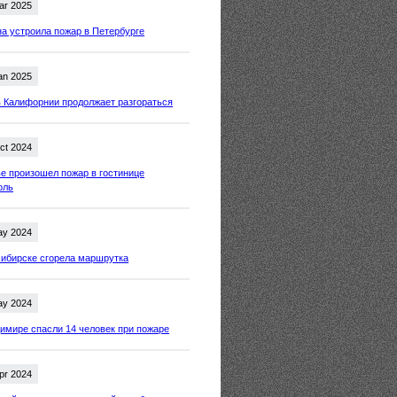
ar 2025
 устроила пожар в Петербурге
an 2025
 Калифорнии продолжает разгораться
ct 2024
е произошел пожар в гостинице
оль
ay 2024
ибирске сгорела маршрутка
ay 2024
имире спасли 14 человек при пожаре
pr 2024