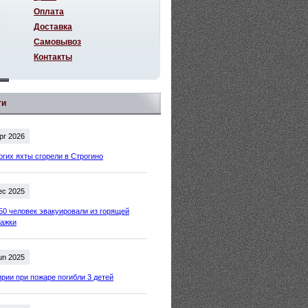
Оплата
Доставка
Самовывоз
Контакты
ти
pr 2026
огих яхты сгорели в Строгино
ec 2025
50 человек эвакуировали из горящей
тажки
un 2025
рии при пожаре погибли 3 детей