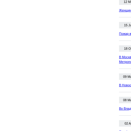
12 M
Женщина
15 J
Пожар в
18 O
В Москв
Метроп
09 M
В Новос
08 M
Во Влад
02 A