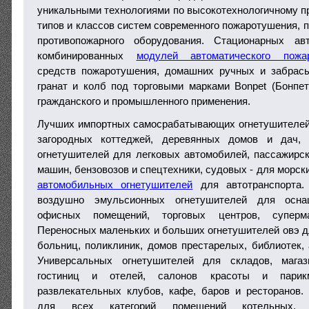
уникальными технологиями по высокотехнологичному пр
типов и классов систем современного пожаротушения, 
противопожарного оборудования. Стационарных ав
комбинированных
модулей автоматического пожа
средств пожаротушения, домашних ручных и забрас
гранат и колб под торговыми марками Bonpet (Бонпет)
гражданского и промышленного применения.
Лучших импортных самосрабатывающих огнетушителей 
загородных коттеджей, деревянных домов и дач, 
огнетушителей для легковых автомобилей, пассажирск
машин, бензовозов и спецтехники, судовых - для морски
автомобильных огнетушителей
для автотранспорта
воздушно эмульсионных огнетушителей для осна
офисных помещений, торговых центров, суперма
Переносных маленьких и больших огнетушителей овэ дл
больниц, поликлиник, домов престарелых, библиотек, 
Универсальных огнетушителей для складов, магаз
гостиниц и отелей, салонов красоты и парик
развлекательных клубов, кафе, баров и ресторанов
для всех категорий помещений котельных, 