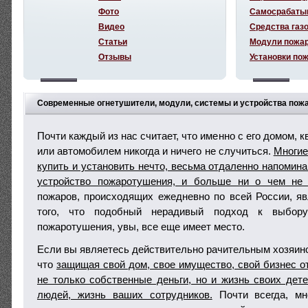
Фото
Самосрабаты
Видео
Средства газ
Статьи
Модули пожа
Отзывы
Установки по
Современные огнетушители, модули, системы и устройства пожа
Почти каждый из нас считает, что именно с его домом, 
или автомобилем никогда и ничего не случиться.
Многие
купить и установить нечто, весьма отдаленно напомин
устройство пожаротушения, и больше ни о чем не 
пожаров, происходящих ежедневно по всей России, я
того, что подобный нерадивый подход к выбору
пожаротушения, увы, все еще имеет место.
Если вы являетесь действительно рачительным хозяино
что
защищая свой дом, свое имущество, свой бизнес о
не только собственные деньги, но и жизнь своих дете
людей, жизнь ваших сотрудников.
Почти всегда, мн