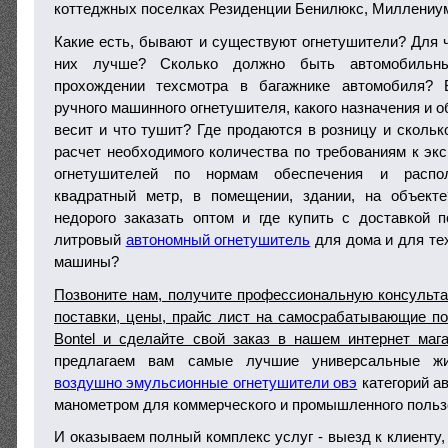
коттеджных поселках Резиденции Бенилюкс, Миллениум-п
Какие есть, бывают и существуют огнетушители? Для ч
них лучше? Сколько должно быть автомобильны
прохождении техсмотра в багажнике автомобиля? 
ручного машинного огнетушителя, какого назначения и о
весит и что тушит? Где продаются в розницу и скольк
расчет необходимого количества по требованиям к экс
огнетушителей по нормам обеспечения и распо
квадратный метр, в помещении, здании, на объекте
недорого заказать оптом и где купить с доставкой 
литровый
автономный огнетушитель
для дома и для те
машины?
Позвоните нам, получите профессиональную консульта
поставки, цены, прайс лист на самосрабатывающие п
Bontel и сделайте свой заказ в нашем интернет маг
предлагаем вам самые лучшие универсальные жи
воздушно эмульсионные огнетушители овэ
категорий ав
манометром для коммерческого и промышленного польз
И оказываем полный комплекс услуг - выезд к клиенту, 