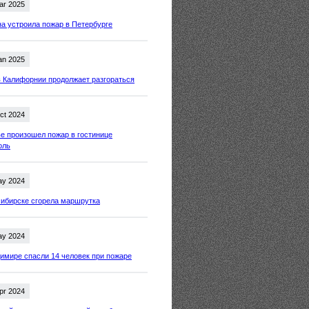
ar 2025
 устроила пожар в Петербурге
an 2025
 Калифорнии продолжает разгораться
ct 2024
е произошел пожар в гостинице
оль
ay 2024
ибирске сгорела маршрутка
ay 2024
имире спасли 14 человек при пожаре
pr 2024