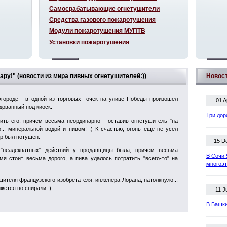
Самосрабатывающие огнетушители
Средства газового пожаротушения
Модули пожаротушения МУПТВ
Установки пожаротушения
ару!" (новости из мира пивных огнетушителей:))
Новос
городе - в одной из торговых точек на улице Победы произошел
01 A
дованный под киоск.
Три дор
ить его, причем весьма неординарно - оставив огнетушитель "на
... минеральной водой и пивом! :) К счастью, огонь еще не усел
ар был потушен.
15 D
 "неадекватных" действий у продавщицы была, причем весьма
В Сочи 
мя стоит весьма дорого, а пива удалось потратить "всего-то" на
многоэ
шителя французского изобретателя, инженера Лорана, натолкнуло...
ижется по спирали :)
11 J
В Башки