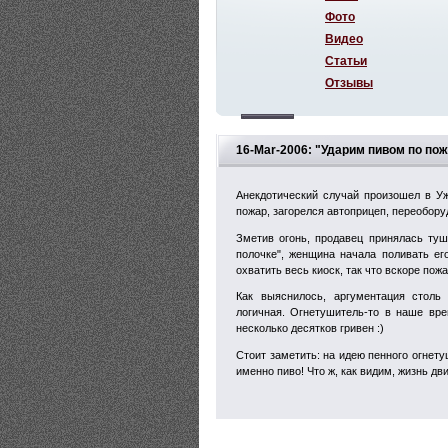
Фото
Видео
Статьи
Отзывы
16-Mar-2006: "Ударим пивом по пож
Анекдотический случай произошел в Уж
пожар, загорелся автоприцеп, переобору
Зметив огонь, продавец принялась туш
полочке", женщина начала поливать его
охватить весь киоск, так что вскоре пож
Как выяснилось, аргументация столь
логичная. Огнетушитель-то в наше вре
несколько десятков гривен :)
Стоит заметить: на идею пенного огнету
именно пиво! Что ж, как видим, жизнь дв