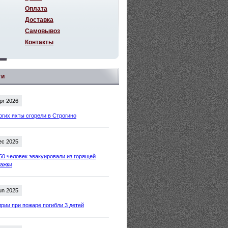
Оплата
Доставка
Самовывоз
Контакты
ти
pr 2026
огих яхты сгорели в Строгино
ec 2025
50 человек эвакуировали из горящей
тажки
un 2025
рии при пожаре погибли 3 детей