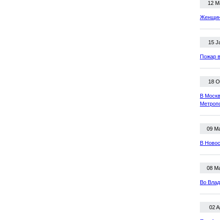
12 M
Женщина
15 J
Пожар в
18 O
В Москв
Метроп
09 M
В Новос
08 M
Во Влад
02 A