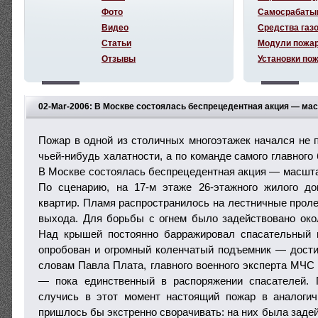
Фото
Самосрабаты
Видео
Средства газ
Статьи
Модули пожа
Отзывы
Установки по
02-Mar-2006: В Москве состоялась беспрецедентная акция — м
Пожар в одной из столичных многоэтажек начался не 
чьей-нибудь халатности, а по команде самого главног
В Москве состоялась беспрецедентная акция — масшт
По сценарию, на 17-м этаже 26-этажного жилого до
квартир. Пламя распространилось на лестничные проле
выхода. Для борьбы с огнем было задействовано око
Над крышей постоянно барражировал спасательный 
опробован и огромный коленчатый подъемник — дости
словам Павла Плата, главного военного эксперта МЧС 
— пока единственный в распоряжении спасателей. 
случись в этот момент настоящий пожар в аналоги
пришлось бы экстренно сворачивать: на них была задей