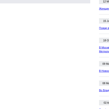
12 M
Женщина
15 J
Пожар в
18 O
В Москв
Метроп
09 M
В Новос
08 M
Во Влад
02 A