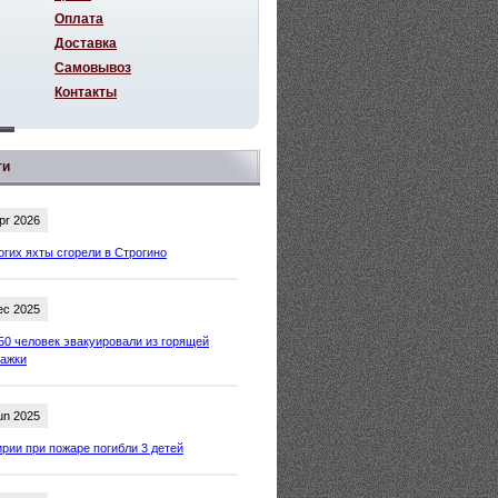
Оплата
Доставка
Самовывоз
Контакты
ти
pr 2026
огих яхты сгорели в Строгино
ec 2025
50 человек эвакуировали из горящей
тажки
un 2025
рии при пожаре погибли 3 детей