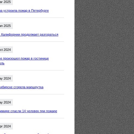
ar 2025
 устроила пожар в Петербурге
an 2025
 Калифорнии продолжает разгораться
ct 2024
е произошел пожар в гостинице
оль
ay 2024
ибирске сгорела маршрутка
ay 2024
имире спасли 14 человек при пожаре
pr 2024