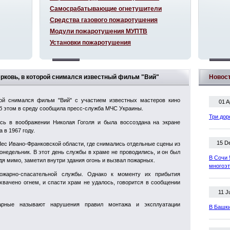
Самосрабатывающие огнетушители
Средства газового пожаротушения
Модули пожаротушения МУПТВ
Установки пожаротушения
церковь, в которой снимался известный фильм "Вий"
Новос
ой снимался фильм "Вий" с участием известных мастеров кино
01 A
б этом в среду сообщила пресс-служба МЧС Украины.
Три дор
ась в воображении Николая Гоголя и была воссоздана на экране
в 1967 году.
15 D
Лес Ивано-Франковской области, где снимались отдельные сцены из
онедельник. В этот день службы в храме не проводились, и он был
В Сочи 
дя мимо, заметил внутри здания огонь и вызвал пожарных.
многоэ
ожарно-спасательной службы. Однако к моменту их прибытия
хвачено огнем, и спасти храм не удалось, говорится в сообщении
11 J
жарные называют нарушения правил монтажа и эксплуатации
В Башки