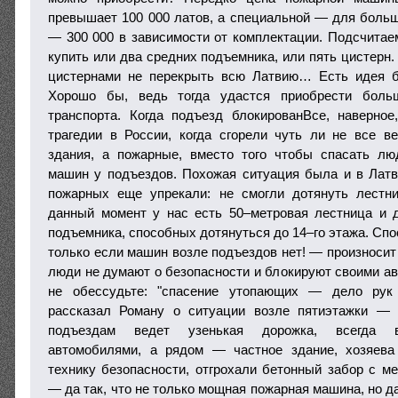
превышает 100 000 латов, а специальной — для боль
— 300 000 в зависимости от комплектации. Подсчитае
купить или два средних подъемника, или пять цистерн.
цистернами не перекрыть всю Латвию… Есть идея б
Хорошо бы, ведь тогда удастся приобрести больш
транспорта. Когда подъезд блокированВсе, наверно
трагедии в России, когда сгорели чуть ли не все в
здания, а пожарные, вместо того чтобы спасать лю
машин у подъездов. Похожая ситуация была и в Ла
пожарных еще упрекали: не смогли дотянуть лест
данный момент у нас есть 50–метровая лестница и 
подъемника, способных дотянуться до 14–го этажа. Сп
только если машин возле подъездов нет! — произносит
люди не думают о безопасности и блокируют своими ав
не обессудьте: "спасение утопающих — дело рук
рассказал Роману о ситуации возле пятиэтажки — 
подъездам ведет узенькая дорожка, всегда в
автомобилями, а рядом — частное здание, хозяева 
технику безопасности, отгрохали бетонный забор с м
— да так, что не только мощная пожарная машина, но да