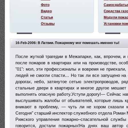
Фото
Самосрабаты
Видео
Средства газ
Статьи
Модули пожа
Отзывы
Установки по
16-Feb-2006: В Латвии. Пожарному мог помешать именно ты!
После жуткой трагедии в Межапарке, как, впрочем, и
после пожаров в квартирах или на производстве, осо
"01": мол, эти профессионалы и вовремя не приехали,
людей не смогли спасти… Но так ли все запущено на
дорогах, небо, затянутое сетью электропроводов, р
стальные двери в квартирах и многое другое мешает
выполнять опасную работу.Уступи дорогу!— Сейчас на
выслушивать жалобы от обывателей, которые лишь кр
вникают в проблему, — чуть ли не хором сказали к
Сегодня" старший инспектор служебного отдела Роман 
Рижского управления пожарно–спасательной службы 
говорится, достали пожарных!На днях ваш автор 