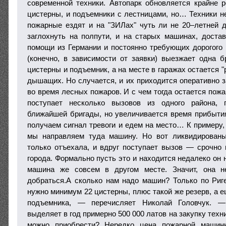
современной техники. Автопарк обновляется крайне р
цистерны, и подъемники с лестницами, но… Техники не
пожарные ездят и на "ЗИЛах" чуть ли не 20–летней д
заглохнуть на полпути, и на старых машинах, доста
помощи из Германии и постоянно требующих дорогого
(конечно, в зависимости от заявки) выезжает одна
цистерны и подъемник, а на месте в гаражах остается "
дышащих. Но случается, и их приходится оперативно з
во время лесных пожаров. И с чем тогда остается пожа
поступает несколько вызовов из одного района, 
ближайшей бригады, но увеличивается время прибыт
получаем сигнал тревоги и едем на место… К примеру, 
мы направляем туда машину. Но вот ликвидирован
только отъехала, и вдруг поступает вызов — срочно 
города. Формально пусть это и находится недалеко он 
машина же совсем в другом месте. Значит, она н
добраться.А сколько нам надо машин? Только по Риге 
нужно минимум 22 цистерны, плюс такой же резерв, а 
подъемника, — перечисляет Николай Головчук. —
выделяет в год примерно 500 000 латов на закупку техни
можно приобрести? Нередко цена пожарной машины