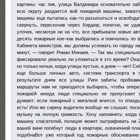
картины: час пик, улица Валдемара основательно за
всю округу раздается вой пожарной машины, зажато
машины еще пытались как–то разъехаться и освободить
свернуть, перескочив через бордюр, понятно, не уд
улочек, несмотря ни на что, все прибывали новые авт
десять пожарные кое–как выбрались и помчались по
Кабинета министров, мы должны успевать по городу на
минут, — говорит Роман Минаев. — Так мы специально
фиксировали: реально ли уложиться в это время? Оказ
но только ночью, когда улицы пустые, а днем — нет! Се
еще больше личных авто, система транспорта в г
результате днем все улицы Риги забиты пробками
маршруты нам не приходится выбирать, чтобы опера
пожара!А иногда люди специально не пропускают 
думают: если пожарный с мигалкой мчится, то опазд
есть! Или же сирену водители вообще не слышат, поск
музыку на полную громкость. Хочу напомнить: когда 
машину спасателей, полиция может оштрафовать на 25
вашей вине погибнут люди в квартире, охваченной пл
подобнаВот уже который год пожарные обоснованно