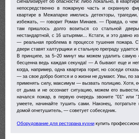
сигнализирует об опасности: либо локально, в квартир
непосредственно в пожарную часть и охранную фи
квартире в Межапарке имелись детекторы, трагедии
избежать, — говорит Роман Минаев. — Правда, о чем
там пришлось долго возиться со стальной дверь
нестандартной, с 16 штырями… Кстати, и это давно из
— реальная проблема в процессе тушения пожара. Сп
двери ставят халтурщики и стальную преграду удается
В принципе, за 5–20 минут мы можем удалить самую
бесценна ведь каждая секунда! — А бывают еще и не
когда, например, одна квартира горит, но соседи отка
— за свое добро боятся и о жизни не думают. Увы, по з
применять силу, максимум — вызвать полицию. Хотя, е
от дыма и не осознает ситуацию, можем его вывест
начался пожар, в первую очередь звоните "01" или "1
умеете, начинайте тушить сами. Наконец, потратьте 
домой огнетушитель, — советует собеседник.
Оборудование для ресторана кухни
купить профессиона