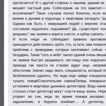
протиснется! И с другой стороны к нашему зданию не 
мешает частный дом. Собеседник на это заметил:
исключение? Таких случаев полно! Конечно, если м
можем и руками в подъезды к квартирам затащить "ру
Однако как быть с эвакуацией людей с верхних эта
состоянии подъехать подъемник? Да, существует по
разрывы": мы можем и ворота снести, и забор срезать. 
И если люди не соблюдают правила противопож
приходится действовать грубо, что, кстати, нам позво
проблема с проводами, которые натягивают сейчас 
бездарно. Такая "сеть в небе" около зданий очень меш
не можем быстро раздвинуть лестницу или подогнат
провода так просто не станем: вдруг еще, наприм
обесточим. Значит, надо звать специалиста, который о
безбоязненно удалять. Но поди еще найди специалис
тушить пожар!Спасительная сиренаТеперь пожарны
установке в квартирах дымовых детекторов. Ведь какие
столько стоит детектор) могут спасти вашу жизнь. Не
угорает во сне, ведь во время пожара выгорает 
задымление, и бедняга погибает… А детектор,