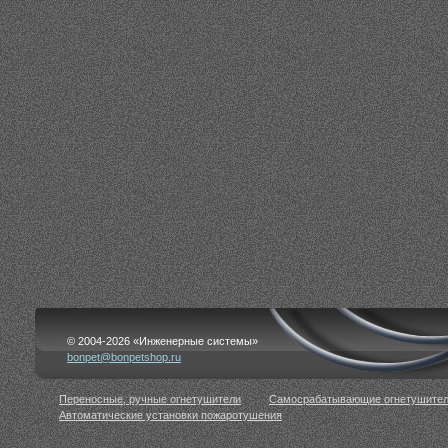
© 2004-2026 «Инженерные системы»
bonpet@bonpetshop.ru
Переносные, ручные огнетушители
Самосрабатывающие огнетушите
Автоматические установки пожаротушения